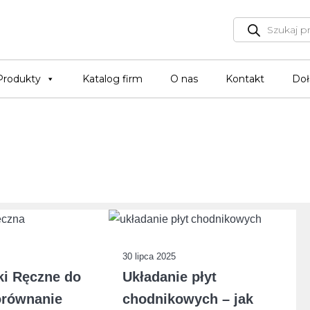
Wyszukiwark
produktów
Produkty
Katalog firm
O nas
Kontakt
Doł
30 lipca 2025
ki Ręczne do
Układanie płyt
orównanie
chodnikowych – jak