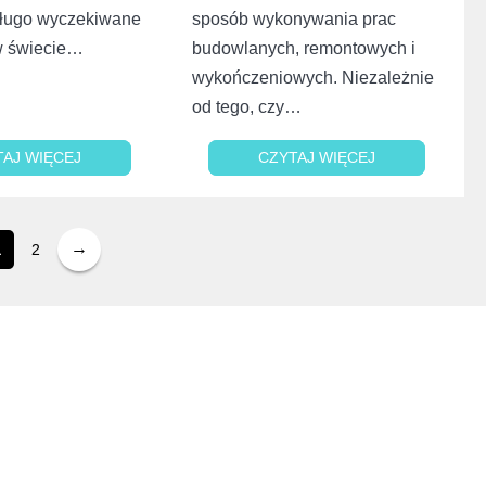
długo wyczekiwane
sposób wykonywania prac
w świecie…
budowlanych, remontowych i
wykończeniowych. Niezależnie
od tego, czy…
TAJ WIĘCEJ
TAJ WIĘCEJ
CZYTAJ WIĘCEJ
CZYTAJ WIĘCEJ
2
1