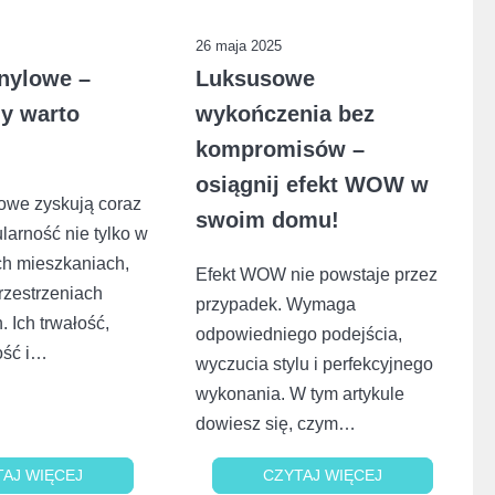
26 maja 2025
nylowe –
Luksusowe
my warto
wykończenia bez
kompromisów –
osiągnij efekt WOW w
owe zyskują coraz
swoim domu!
larność nie tylko w
h mieszkaniach,
Efekt WOW nie powstaje przez
rzestrzeniach
przypadek. Wymaga
 Ich trwałość,
odpowiedniego podejścia,
ość i…
wyczucia stylu i perfekcyjnego
wykonania. W tym artykule
dowiesz się, czym…
TAJ WIĘCEJ
TAJ WIĘCEJ
CZYTAJ WIĘCEJ
CZYTAJ WIĘCEJ