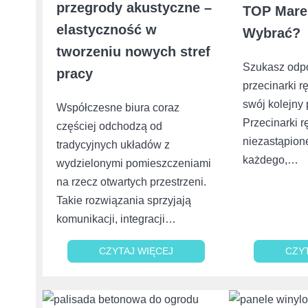
przegrody akustyczne –
TOP Marek
elastyczność w
Wybrać?
tworzeniu nowych stref
Szukasz odp
pracy
przecinarki r
swój kolejny
Współczesne biura coraz
Przecinarki r
częściej odchodzą od
niezastąpion
tradycyjnych układów z
każdego,…
wydzielonymi pomieszczeniami
na rzecz otwartych przestrzeni.
Takie rozwiązania sprzyjają
komunikacji, integracji…
CZYTAJ WIĘCEJ
CZYTAJ WIĘCEJ
CZY
CZY