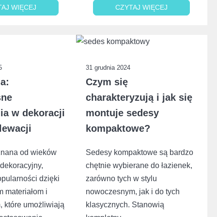
TAJ WIĘCEJ
TAJ WIĘCEJ
CZYTAJ WIĘCEJ
CZYTAJ WIĘCEJ
5
31 grudnia 2024
ia:
Czym się
sne
charakteryzują i jak się
ia w dekoracji
montuje sedesy
lewacji
kompaktowe?
 znana od wieków
Sedesy kompaktowe są bardzo
 dekoracyjny,
chętnie wybierane do łazienek,
pularności dzięki
zarówno tych w stylu
 materiałom i
nowoczesnym, jak i do tych
, które umożliwiają
klasycznych. Stanowią