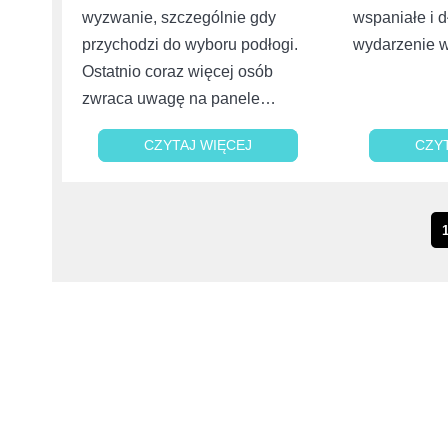
wyzwanie, szczególnie gdy
wspaniałe i 
przychodzi do wyboru podłogi.
wydarzenie 
Ostatnio coraz więcej osób
zwraca uwagę na panele…
CZYTAJ WIĘCEJ
CZYTAJ WIĘCEJ
CZY
CZY
Stronicowanie
wpisów