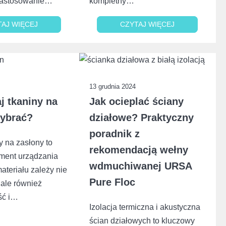
 zastosowanie…
kompletny…
TAJ WIĘCEJ
TAJ WIĘCEJ
CZYTAJ WIĘCEJ
CZYTAJ WIĘCEJ
13 grudnia 2024
aj tkaniny na
Jak ocieplać ściany
wybrać?
działowe? Praktyczny
poradnik z
y na zasłony to
rekomendacją wełny
ment urządzania
wdmuchiwanej URSA
ateriału zależy nie
Pure Floc
 ale również
ść i…
Izolacja termiczna i akustyczna
ścian działowych to kluczowy