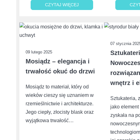
CZYTAJ WIĘCEJ
CZYTAJ WIĘCEJ
CZY
CZY
07 stycznia 202
Sztukater
09 lutego 2025
Mosiądz – elegancja i
Nowocze
trwałość okuć do drzwi
rozwiązan
wnętrz i e
Mosiądz to materiał, który od
wieków cieszy się uznaniem w
Sztukateria,
rzemieślnictwie i architekturze.
jako element
Jego ciepły, złocisty blask oraz
zyskała na po
wyjątkowa trwałość…
nowoczesnym
technologiom