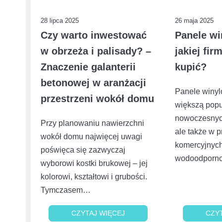
28 lipca 2025
26 maja 2025
Czy warto inwestować
Panele wi
w obrzeża i palisady? –
jakiej fir
Znaczenie galanterii
kupić?
betonowej w aranżacji
Panele winyl
przestrzeni wokół domu
większą popu
nowoczesnyc
Przy planowaniu nawierzchni
ale także w p
wokół domu najwięcej uwagi
komercyjnych.
poświęca się zazwyczaj
wodoodporn
wyborowi kostki brukowej – jej
kolorowi, kształtowi i grubości.
Tymczasem…
CZYTAJ WIĘCEJ
CZYTAJ WIĘCEJ
CZY
CZY