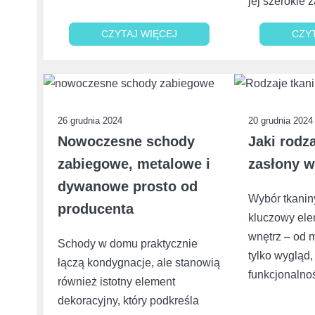
jej szerokie
CZYTAJ WIĘCEJ
CZYTAJ WIĘCEJ
CZY
CZY
26 grudnia 2024
20 grudnia 2024
Nowoczesne schody
Jaki rodz
zabiegowe, metalowe i
zasłony 
dywanowe prosto od
Wybór tkanin
producenta
kluczowy ele
wnętrz – od m
Schody w domu praktycznie
tylko wygląd,
łączą kondygnacje, ale stanowią
funkcjonalno
również istotny element
dekoracyjny, który podkreśla