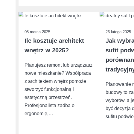
05 marca 2025
26 lutego 2025
Ile kosztuje architekt
Jak wybra
wnętrz w 2025?
sufit pod
porównan
Planujesz remont lub urządzasz
tradycyjn
nowe mieszkanie? Współpraca
z architektem wnętrz pomoże
Planowanie 
stworzyć funkcjonalną i
budowy to z
estetyczną przestrzeń.
wyborów, a j
Profesjonalista zadba o
być decyzja 
ergonomię,…
sufitu podw