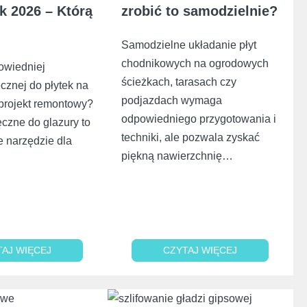
 2026 – Którą
zrobić to samodzielnie?
Samodzielne układanie płyt
chodnikowych na ogrodowych
owiedniej
ścieżkach, tarasach czy
ęcznej do płytek na
podjazdach wymaga
 projekt remontowy?
odpowiedniego przygotowania i
ęczne do glazury to
techniki, ale pozwala zyskać
e narzędzie dla
piękną nawierzchnię…
TAJ WIĘCEJ
TAJ WIĘCEJ
CZYTAJ WIĘCEJ
CZYTAJ WIĘCEJ