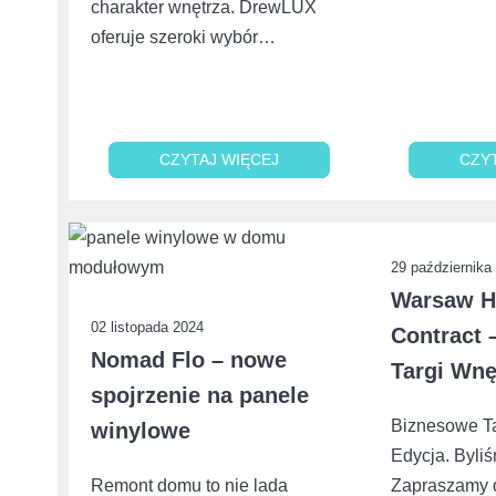
charakter wnętrza. DrewLUX
oferuje szeroki wybór…
CZYTAJ WIĘCEJ
CZYTAJ WIĘCEJ
CZY
CZY
29 października
Warsaw 
02 listopada 2024
Contract 
Nomad Flo – nowe
Targi Wnę
spojrzenie na panele
Biznesowe Ta
winylowe
Edycja. Byli
Remont domu to nie lada
Zapraszamy d