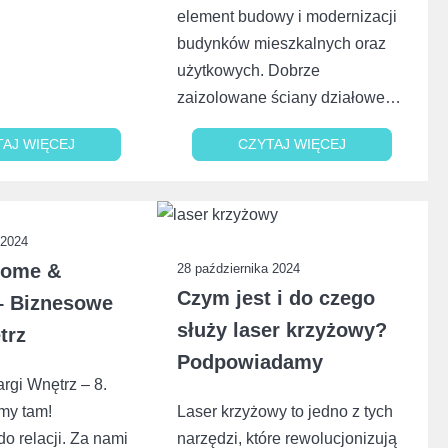
element budowy i modernizacji
budynków mieszkalnych oraz
użytkowych. Dobrze
zaizolowane ściany działowe…
TAJ WIĘCEJ
TAJ WIĘCEJ
CZYTAJ WIĘCEJ
CZYTAJ WIĘCEJ
 2024
Home &
28 października 2024
Czym jest i do czego
– Biznesowe
służy laser krzyżowy?
trz
Podpowiadamy
rgi Wnętrz – 8.
śmy tam!
Laser krzyżowy to jedno z tych
o relacji. Za nami
narzędzi, które rewolucjonizują