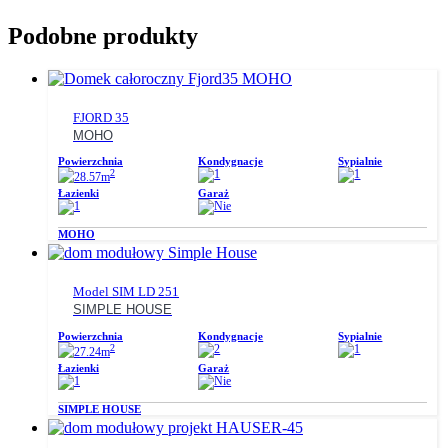
Podobne produkty
FJORD 35
MOHO
Powierzchnia
Kondygnacje
Sypialnie
2
1
1
28.57m
Łazienki
Garaż
1
Nie
MOHO
Model SIM LD 251
SIMPLE HOUSE
Powierzchnia
Kondygnacje
Sypialnie
2
2
1
27.24m
Łazienki
Garaż
1
Nie
SIMPLE HOUSE