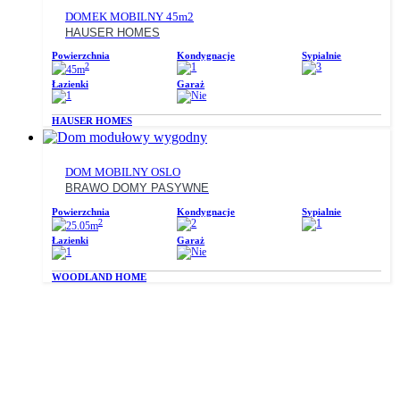
DOMEK MOBILNY 45m2
HAUSER HOMES
Powierzchnia
Kondygnacje
Sypialnie
2
1
3
45m
Łazienki
Garaż
1
Nie
HAUSER HOMES
DOM MOBILNY OSLO
BRAWO DOMY PASYWNE
Powierzchnia
Kondygnacje
Sypialnie
2
2
1
25.05m
Łazienki
Garaż
1
Nie
WOODLAND HOME
O NAS