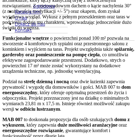
architekturze, który łączy klasyczną bryłę z nowoczesnymi
rozwiązaniami. Z czterospadowym dachem o kącie nachylenia 30°
ogrodowa
(z możliwością modyfikacji +/- 5°) oraz okapem, dom zyskał
Katalog firm
wyjątkowy wygląd. Wykusz z pełnym przeszkleniem oraz taras w
O nas
podcieniu dodają mu charakteru, wprowadzając jednocześnie dużo
Dołacz do nas
światła do wnętrza.
Kontakt
Funkcjonalne wnętrze
o powierzchni ponad 100 m² pozwala na
stworzenie 4 komfortowych sypialni oraz przestronnego salonu z
kominkiem i wyjściem na taras. Projekt uwzględnia także
spiżarnię,
garderoby oraz pomieszczenie na pompę ciepła
, co umożliwia
efektywne zagospodarowanie przestrzeni. Dodatkowo, strych o
powierzchni 17 m² może zostać wykorzystany na dodatkowe
urządzenia techniczne, np. jednostkę wentylacyjną.
Podział na
strefę dzienną i nocną
oraz dwie łazienki zapewnia
prywatność i wygodę dla domowników i gości. MAB 007 to
dom
energooszczędny
, który oferuje optymalną przestrzeń do życia i
odpoczynku. Projekt przeznaczony jest na działkę o minimalnych
wymiarach 23,81 m x 17,5 m. Istnieje również możliwość zakupu
wersji
w odbiciu lustrzanym
.
MAB 007
to doskonała propozycja dla osób szukających
domu z
wykuszem
, który zapewnia
duże możliwości aranżacyjne
oraz
energooszczędne rozwiązanie
, gwarantujące komfort i
funkcjonalność przez długie lata.