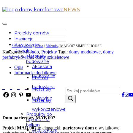
NEWS
Projekty domów
Inspiracje
Baza wiedzy
Strona główna
/
Firma
/
Mabudo
/
MAB 007 SIMPLE HOUSE
Produkty
Kategorie:
Mabudo
,
Projekty
Tagi:
domy modułowe
,
domy
Materiały
prefabrykowane
,
domy szkieletowe
budowlane
Akcesoria
Opis
Informacje dodatkowe
budowlane
Chemia
budowlana
Wyszukiwarka
Materiały
produktów
izolacyjne
Materiały
wykończeniowe
Produkty do
Dom parterowy MAB 007
ogrodu i na
balkon
Projekt
MAB 007
to elegancki,
parterowy dom
o wyjątkowej
Architektura