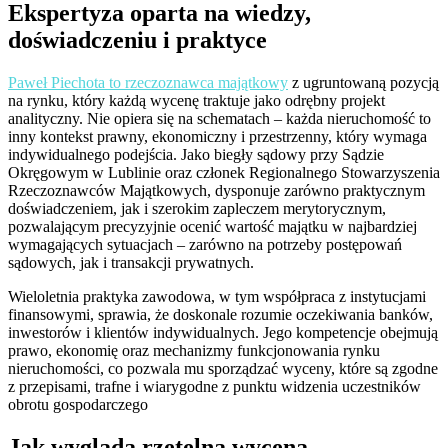
Ekspertyza oparta na wiedzy,
doświadczeniu i praktyce
Paweł Piechota to rzeczoznawca majątkowy
z ugruntowaną pozycją
na rynku, który każdą wycenę traktuje jako odrębny projekt
analityczny. Nie opiera się na schematach – każda nieruchomość to
inny kontekst prawny, ekonomiczny i przestrzenny, który wymaga
indywidualnego podejścia. Jako biegły sądowy przy Sądzie
Okręgowym w Lublinie oraz członek Regionalnego Stowarzyszenia
Rzeczoznawców Majątkowych, dysponuje zarówno praktycznym
doświadczeniem, jak i szerokim zapleczem merytorycznym,
pozwalającym precyzyjnie ocenić wartość majątku w najbardziej
wymagających sytuacjach – zarówno na potrzeby postępowań
sądowych, jak i transakcji prywatnych.
Wieloletnia praktyka zawodowa, w tym współpraca z instytucjami
finansowymi, sprawia, że doskonale rozumie oczekiwania banków,
inwestorów i klientów indywidualnych. Jego kompetencje obejmują
prawo, ekonomię oraz mechanizmy funkcjonowania rynku
nieruchomości, co pozwala mu sporządzać wyceny, które są zgodne
z przepisami, trafne i wiarygodne z punktu widzenia uczestników
obrotu gospodarczego
Jak wygląda rzetelna wycena