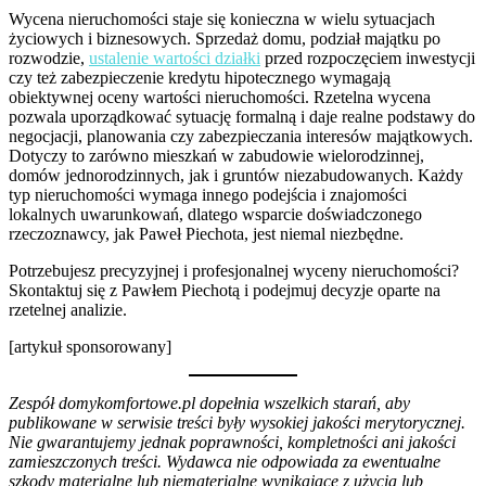
Wycena nieruchomości staje się konieczna w wielu sytuacjach
życiowych i biznesowych. Sprzedaż domu, podział majątku po
rozwodzie,
ustalenie wartości działki
przed rozpoczęciem inwestycji
czy też zabezpieczenie kredytu hipotecznego wymagają
obiektywnej oceny wartości nieruchomości. Rzetelna wycena
pozwala uporządkować sytuację formalną i daje realne podstawy do
negocjacji, planowania czy zabezpieczania interesów majątkowych.
Dotyczy to zarówno mieszkań w zabudowie wielorodzinnej,
domów jednorodzinnych, jak i gruntów niezabudowanych. Każdy
typ nieruchomości wymaga innego podejścia i znajomości
lokalnych uwarunkowań, dlatego wsparcie doświadczonego
rzeczoznawcy, jak Paweł Piechota, jest niemal niezbędne.
Potrzebujesz precyzyjnej i profesjonalnej wyceny nieruchomości?
Skontaktuj się z Pawłem Piechotą i podejmuj decyzje oparte na
rzetelnej analizie.
[artykuł sponsorowany]
Zespół domykomfortowe.pl dopełnia wszelkich starań, aby
publikowane w serwisie treści były wysokiej jakości merytorycznej.
Nie gwarantujemy jednak poprawności, kompletności ani jakości
zamieszczonych treści. Wydawca nie odpowiada za ewentualne
szkody materialne lub niematerialne wynikające z użycia lub