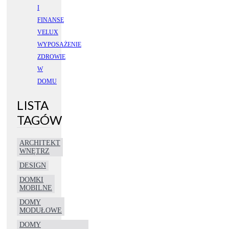
I
FINANSE
VELUX
WYPOSAŻENIE
ZDROWIE
W
DOMU
LISTA
TAGÓW
ARCHITEKT
WNĘTRZ
DESIGN
DOMKI
MOBILNE
DOMY
MODUŁOWE
DOMY