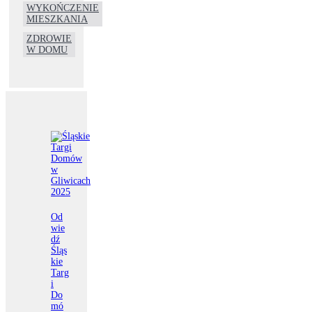
WYKOŃCZENIE
MIESZKANIA
ZDROWIE
W DOMU
Od
wie
dź
Śląs
kie
Targ
i
Do
mó