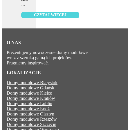
…
O NAS
Prezentujemy nowoczesne domy modułowe
wraz z szeroką gamą ich projektów.
Pragniemy inspirować.
LOKALIZACJE
Domy modułowe Białystok
Domy modułowe Gdańsk
Domy modułowe Kielce
Domy modułowe Kraków
Domy modułowe Lublin
Domy modułowe Łódź
Domy modułowe Olsztyn
Domy modułowe Rzeszów
Domy modułowe Szczecin
Domy modułowe Warszawa