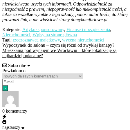
niewłaściwego użycia tych informacji. Odpowiedzialność za
niezgodność z prawem, niepoprawność lub niekompletność treści, a
także za wszelkie wynikłe z tego szkody, ponosi autor treści, do której
prowadzi link, a nie właściciel strony domykomfortowe.pl
Kategorie:
Artykuł sponsorowany
,
Finanse i ubezpieczenia
,
Nieruchomości
,
Wpisy na stronę główną
Tagi:
rzeczoznawca majątkowy
,
wycena nieruchomości
Nawigacja
Poprzedni
Wypoczynek do salonu – czym się różni od zwykłej kanapy?
wpis:
Następny
​Mieszkania pod wynajem we Wrocławiu – które lokalizacje są
wpisu
wpis:
najbardziej opłacalne?
Subscribe
Powiadom o
0
komentarzy
najstarszy