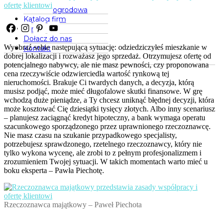
ogrodowa
Katalog firm
O nas
Dołacz do nas
Wyobraź sobie następującą sytuację: odziedziczyłeś mieszkanie w
Kontakt
dobrej lokalizacji i rozważasz jego sprzedaż. Otrzymujesz ofertę od
potencjalnego nabywcy, ale nie masz pewności, czy proponowana
cena rzeczywiście odzwierciedla wartość rynkową tej
nieruchomości. Brakuje Ci twardych danych, a decyzja, którą
musisz podjąć, może mieć długofalowe skutki finansowe. W grę
wchodzą duże pieniądze, a Ty chcesz uniknąć błędnej decyzji, która
może kosztować Cię dziesiątki tysięcy złotych. Albo inny scenariusz
– planujesz zaciągnąć kredyt hipoteczny, a bank wymaga operatu
szacunkowego sporządzonego przez uprawnionego rzeczoznawcę.
Nie masz czasu na szukanie przypadkowego specjalisty,
potrzebujesz sprawdzonego, rzetelnego rzeczoznawcy, który nie
tylko wykona wycenę, ale zrobi to z pełnym profesjonalizmem i
zrozumieniem Twojej sytuacji. W takich momentach warto mieć u
boku eksperta – Pawła Piechotę.
Rzeczoznawca majątkowy – Paweł Piechota