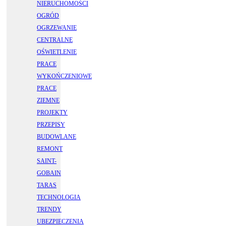
NIERUCHOMOŚCI
OGRÓD
OGRZEWANIE
CENTRALNE
OŚWIETLENIE
PRACE
WYKOŃCZENIOWE
PRACE
ZIEMNE
PROJEKTY
PRZEPISY
BUDOWLANE
REMONT
SAINT-
GOBAIN
TARAS
TECHNOLOGIA
TRENDY
UBEZPIECZENIA