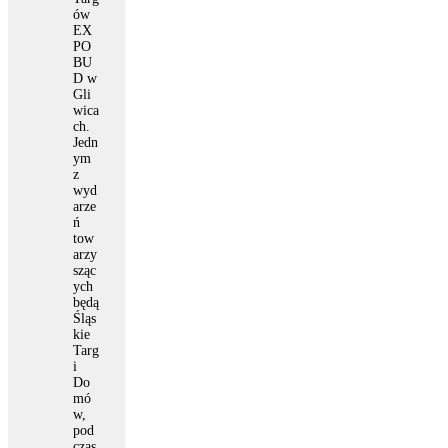
ów
EX
PO
BU
D w
Gli
wica
ch.
Jedn
ym
z
wyd
arze
ń
tow
arzy
sząc
ych
będą
Śląs
kie
Targ
i
Do
mó
w,
pod
czas