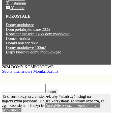
Instagram
Youtube
POZOSTAŁE
Domy modułowe
Dom prefabrykowane 2025
Kontener mieszkalny vs dom modułowy
Domek stodoła
Domki holenderskie
Domy modułowe 100m2
Etapy budowy domu modułowego
2024 DOMY KOMFORTOWE
Strony internetowe Monika Szeliga
Insert
Ta strona korzysta z ciasteczek aby świadczyć usługi na
najwyższym poziomie. Dalsze korzystanie ze strony oznacza, że
zgadzasz się na ich użycie.
Zgoda
Nie wyrażam zgody
Polityka
prywatności